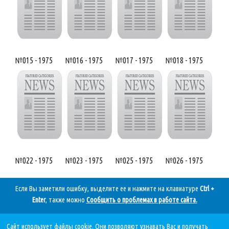
№015 - 1975
№016 - 1975
№017 - 1975
№018 - 1975
№022 - 1975
№023 - 1975
№025 - 1975
№026 - 1975
Если Вы заметили ошибку, выделите ее и нажмите на клавиатуре
Ctrl +
Enter
, также можно
Сообщить о проблемах в работе сайта
.
Сайт использует файлы cookie. Они позволяют узнавать Вас и получать
Дата последнего обновления: