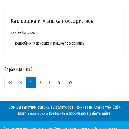
Как кошка и мышка поссорились
02 октября 2024
Подробнее: Как кошка и мышка поссорились
Страница 1 из 3
1
2
3
Если Вы заметили ошибку, выделите ее и нажмите на клавиатуре
Ctrl +
Enter
, также можно
Сообщить о проблемах в работе сайта
.
Сайт использует файлы cookie. Они позволяют узнавать Вас и получать
Дата последнего обновления: