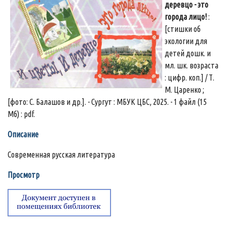
деревцо - это
города лицо!
:
[стишки об
экологии для
детей дошк. и
мл. шк. возраста
: цифр. коп.] / Т.
М. Царенко ;
[фото: С. Балашов и др.]. - Сургут : МБУК ЦБС, 2025. - 1 файл (15
Мб) : pdf.
Описание
Современная русская литература
Просмотр