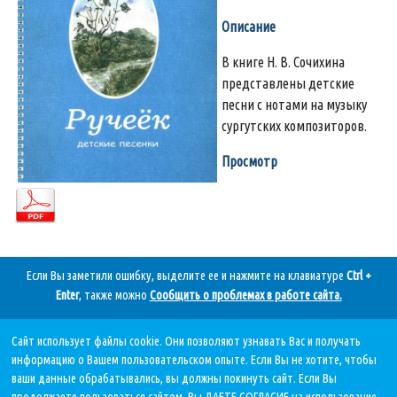
Описание
В книге Н. В. Сочихина
представлены детские
песни с нотами на музыку
сургутских композиторов.
Просмотр
Если Вы заметили ошибку, выделите ее и нажмите на клавиатуре
Ctrl +
Enter
, также можно
Сообщить о проблемах в работе сайта
.
Сайт использует файлы cookie. Они позволяют узнавать Вас и получать
Дата последнего обновления:
информацию о Вашем пользовательском опыте. Если Вы не хотите, чтобы
05.08.2026, в 11 11.
ваши данные обрабатывались, вы должны покинуть сайт. Если Вы