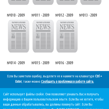
№010 - 2009
№011 - 2009
№012 - 2009
№013 - 2009
№014 - 2009
№015 - 2009
№016 - 2009
Если Вы заметили ошибку, выделите ее и нажмите на клавиатуре
Ctrl +
Enter
, также можно
Сообщить о проблемах в работе сайта
.
Сайт использует файлы cookie. Они позволяют узнавать Вас и получать
Дата последнего обновления:
информацию о Вашем пользовательском опыте. Если Вы не хотите, чтобы
05.08.2026, в 11 11.
ваши данные обрабатывались, вы должны покинуть сайт. Если Вы