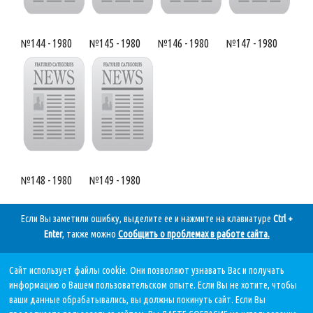
№144 - 1980
№145 - 1980
№146 - 1980
№147 - 1980
№148 - 1980
№149 - 1980
Если Вы заметили ошибку, выделите ее и нажмите на клавиатуре
Ctrl +
Enter
, также можно
Сообщить о проблемах в работе сайта
.
Сайт использует файлы cookie. Они позволяют узнавать Вас и получать
Дата последнего обновления:
информацию о Вашем пользовательском опыте. Если Вы не хотите, чтобы
05.08.2026, в 11 11.
ваши данные обрабатывались, вы должны покинуть сайт. Если Вы