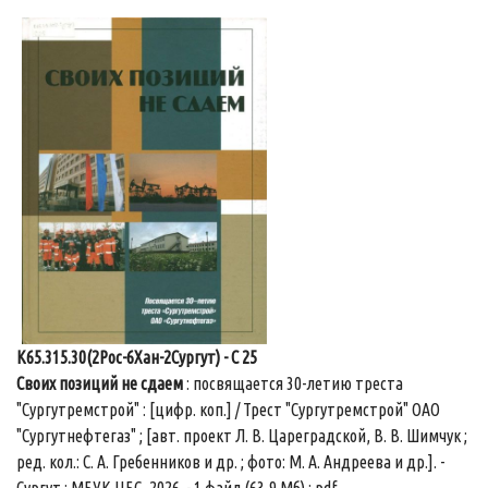
К65.315.30(2Рос-6Хан-2Сургут) - С 25
Своих позиций не сдаем
: посвящается 30-летию треста
"Сургутремстрой" : [цифр. коп.] / Трест "Сургутремстрой" ОАО
"Сургутнефтегаз" ; [авт. проект Л. В. Цареградской, В. В. Шимчук ;
ред. кол.: С. А. Гребенников и др. ; фото: М. А. Андреева и др.]. -