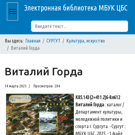
Электронная библиотека МБУК ЦБС
Поиск
Вы здесь:
Главная
СУРГУТ
Культура, искусство
Виталий Горда
Виталий Горда
14 марта 2025
Просмотров: 284
К85.143(2=411.2)6-8л612
Виталий Горда
: каталог /
Департамент культуры,
молодежной политики и
спорта г. Сургута. - Сургут :
МБУК ЦБС, 2025. - 1 файл