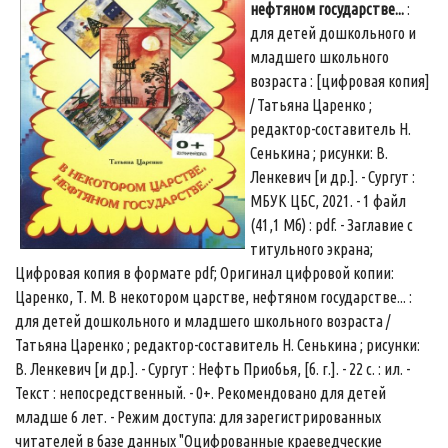
нефтяном государстве...
:
для детей дошкольного и
младшего школьного
возраста : [цифровая копия]
/ Татьяна Царенко ;
редактор-составитель Н.
Сенькина ; рисунки: В.
Ленкевич [и др.]. - Сургут :
МБУК ЦБС, 2021. - 1 файл
(41,1 Мб) : pdf. - Заглавие с
титульного экрана;
Цифровая копия в формате pdf; Оригинал цифровой копии:
Царенко, Т. М. В некотором царстве, нефтяном государстве... :
для детей дошкольного и младшего школьного возраста /
Татьяна Царенко ; редактор-составитель Н. Сенькина ; рисунки:
В. Ленкевич [и др.]. - Сургут : Нефть Приобья, [б. г.]. - 22 с. : ил. -
Текст : непосредственный. - 0+. Рекомендовано для детей
младше 6 лет. - Режим доступа: для зарегистрированных
читателей в базе данных "Оцифрованные краеведческие