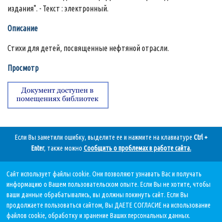
издания". - Текст : электронный.
Описание
Стихи для детей, посвященные нефтяной отрасли.
Просмотр
Если Вы заметили ошибку, выделите ее и нажмите на клавиатуре
Ctrl +
Enter
, также можно
Сообщить о проблемах в работе сайта
.
Сайт использует файлы cookie. Они позволяют узнавать Вас и получать
Дата последнего обновления:
информацию о Вашем пользовательском опыте. Если Вы не хотите, чтобы
07.08.2026, в 11 59.
ваши данные обрабатывались, вы должны покинуть сайт. Если Вы
продолжаете пользоваться сайтом, Вы ДАЕТЕ СОГЛАСИЕ на использование
файлов cookie, обработку и хранение Ваших персональных данных.