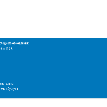
следнего обновления:
6, в 11 59.
бязательна!
ема г.Сургута