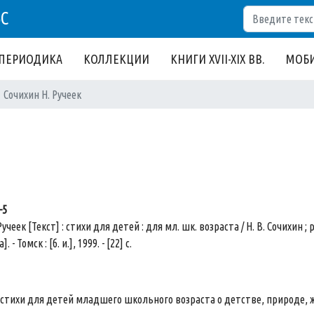
Поиск
БС
ПЕРИОДИКА
КОЛЛЕКЦИИ
КНИГИ XVII-XIX ВВ.
МОБИ
Сочихин Н. Ручеек
-5
учеек [Текст] : стихи для детей : для мл. шк. возраста / Н. В. Сочихин 
. - Томск : [б. и.], 1999. - [22] с.
 стихи для детей младшего школьного возраста о детстве, природе, 