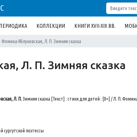
Поиск
БС
ПЕРИОДИКА
КОЛЛЕКЦИИ
КНИГИ XVII-XIX ВВ.
МОБИ
Фомина-Яблуновская, Л. П. Зимняя сказка
я, Л. П. Зимняя сказка
ская, Л. П.
Зимняя сказка [Текст] : стихи для детей : [0+] / Л. П. Фомин
й сургутской поэтессы