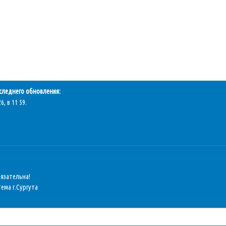
следнего обновления:
6, в 11 59.
бязательна!
ема г.Сургута