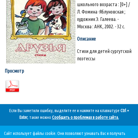
школьного возраста : [0+] /
Л. Фомина -Яблуновская ;
художник Э. Галеева. -
Москва : АНК, 2002. - 32 с.
Описание
Стихи для детей сургутской
поэтессы
Просмотр
Если Вы заметили ошибку, выделите ее и нажмите на клавиатуре
Ctrl +
Enter
, также можно
Сообщить о проблемах в работе сайта
.
Сайт использует файлы cookie. Они позволяют узнавать Вас и получать
Дата последнего обновления: