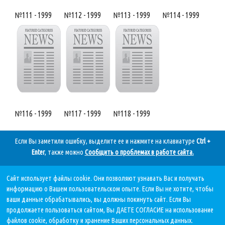
№111 - 1999
№112 - 1999
№113 - 1999
№114 - 1999
№116 - 1999
№117 - 1999
№118 - 1999
Если Вы заметили ошибку, выделите ее и нажмите на клавиатуре
Ctrl +
Enter
, также можно
Сообщить о проблемах в работе сайта
.
Сайт использует файлы cookie. Они позволяют узнавать Вас и получать
Дата последнего обновления:
информацию о Вашем пользовательском опыте. Если Вы не хотите, чтобы
05.08.2026, в 11 11.
ваши данные обрабатывались, вы должны покинуть сайт. Если Вы
продолжаете пользоваться сайтом, Вы ДАЕТЕ СОГЛАСИЕ на использование
файлов cookie, обработку и хранение Ваших персональных данных.