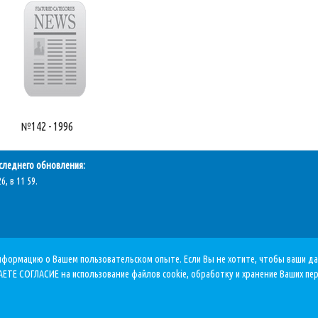
№142 - 1996
следнего обновления:
6, в 11 59.
 информацию о Вашем пользовательском опыте. Если Вы не хотите, чтобы ваши 
АЕТЕ СОГЛАСИЕ на использование файлов cookie, обработку и хранение Ваших пе
бязательна!
ема г.Сургута