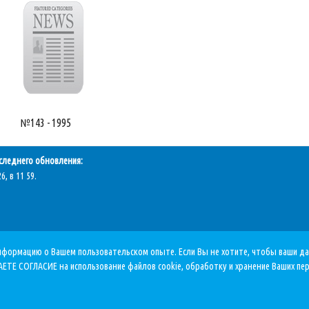
№143 - 1995
следнего обновления:
6, в 11 59.
 информацию о Вашем пользовательском опыте. Если Вы не хотите, чтобы ваши 
АЕТЕ СОГЛАСИЕ на использование файлов cookie, обработку и хранение Ваших пе
бязательна!
ема г.Сургута