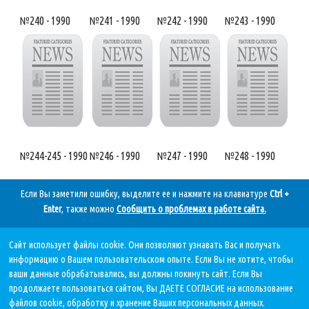
№240 - 1990
№241 - 1990
№242 - 1990
№243 - 1990
№244-245 - 1990
№246 - 1990
№247 - 1990
№248 - 1990
Если Вы заметили ошибку, выделите ее и нажмите на клавиатуре
Ctrl +
Enter
, также можно
Сообщить о проблемах в работе сайта
.
Сайт использует файлы cookie. Они позволяют узнавать Вас и получать
Дата последнего обновления:
информацию о Вашем пользовательском опыте. Если Вы не хотите, чтобы
05.08.2026, в 11 11.
ваши данные обрабатывались, вы должны покинуть сайт. Если Вы
продолжаете пользоваться сайтом, Вы ДАЕТЕ СОГЛАСИЕ на использование
файлов cookie, обработку и хранение Ваших персональных данных.