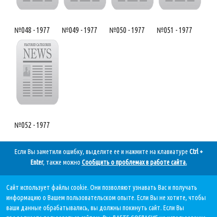
№048 - 1977
№049 - 1977
№050 - 1977
№051 - 1977
№052 - 1977
Если Вы заметили ошибку, выделите ее и нажмите на клавиатуре
Ctrl +
Enter
, также можно
Сообщить о проблемах в работе сайта
.
Сайт использует файлы cookie. Они позволяют узнавать Вас и получать
Дата последнего обновления:
информацию о Вашем пользовательском опыте. Если Вы не хотите, чтобы
05.08.2026, в 11 11.
ваши данные обрабатывались, вы должны покинуть сайт. Если Вы