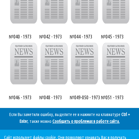
№040 - 1973
№042 - 1973
№044 - 1973
№045 - 1973
№046 - 1973
№048 - 1973
№049-050 - 1973
№051 - 1973
Если Вы заметили ошибку, выделите ее и нажмите на клавиатуре
Ctrl +
Enter
, также можно
Сообщить о проблемах в работе сайта
.
Сайт использует файлы cookie. Они позволяют узнавать Вас и получать
Дата последнего обновления: