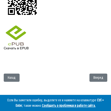
Предыдущий: Пушкин Александр - Медный всадник
Следующий: 
Назад
Вперед
Если Вы заметили ошибку, выделите ее и нажмите на клавиатуре
Ctrl +
Enter
, также можно
Сообщить о проблемах в работе сайта
.