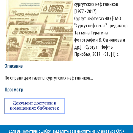
сургутских нефтяников
[1977 - 2017] :
Сургутнефтегаз 40 / [ОАО
"Сургутнефтегаз" ; редактор
Татьяна Турагина ;
фотографии В. Одиянова и
др.]. - Сургут : Нефть
Приобья, 2017. - 91, [1] с.
Описание
По страницам газеты сургутских нефтяников...
Просмотр
Если Вы заметили ошибку, выделите ее и нажмите на клавиатуре
Ctrl +