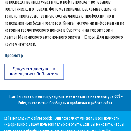
непосредственных участников нефтепоиска – ветеранов
геологической отрасли, фотоматериалы, раскрывающие не
только производственную составляющую профессии, но и
повседневные будни геологов. Книга - источник информации по
истории геологического поиска в Сургуте и на территории
Ханты-Мансийского автономного округа – Югры. Для широкого
круга читателей.
Просмотр
Если Вы заметили ошибку, выделите ее и нажмите на клавиатуре
Ctrl +
Enter
, также можно
Сообщить о проблемах в работе сайта
.
Сайт использует файлы cookie. Они позволяют узнавать Вас и получать
Дата последнего обновления:
информацию о Вашем пользовательском опыте. Если Вы не хотите, чтобы
07.08.2026, в 11 59.
ваши данные обрабатывались, вы должны покинуть сайт. Если Вы