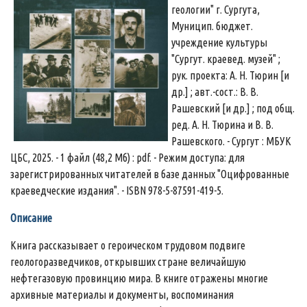
геологии" г. Сургута,
Муницип. бюджет.
учреждение культуры
"Сургут. краевед. музей" ;
рук. проекта: А. Н. Тюрин [и
др.] ; авт.-сост.: В. В.
Рашевский [и др.] ; под общ.
ред. А. Н. Тюрина и В. В.
Рашевского. - Сургут : МБУК
ЦБС, 2025. - 1 файл (48,2 Мб) : pdf. - Режим доступа: для
зарегистрированных читателей в базе данных "Оцифрованные
краеведческие издания". - ISBN 978-5-87591-419-5.
Описание
Книга рассказывает о героическом трудовом подвиге
геологоразведчиков, открывших стране величайшую
нефтегазовую провинцию мира. В книге отражены многие
архивные материалы и документы, воспоминания