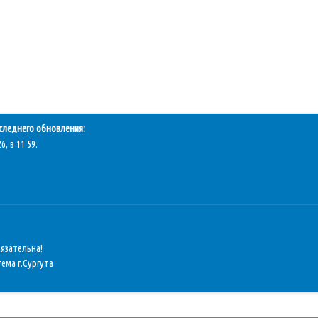
следнего обновления:
6, в 11 59.
бязательна!
ема г.Сургута