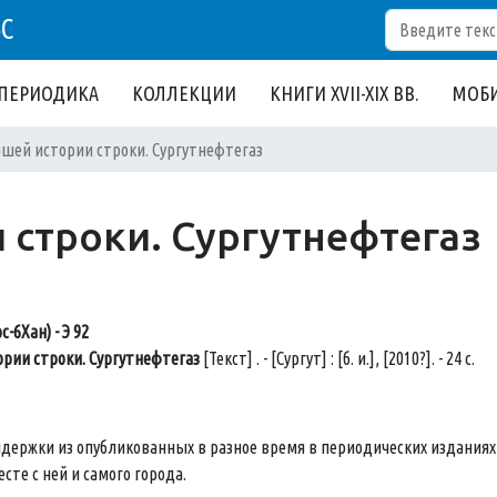
Поиск
БС
ПЕРИОДИКА
КОЛЛЕКЦИИ
КНИГИ XVII-XIX ВВ.
МОБИ
ашей истории строки. Сургутнефтегаз
 строки. Сургутнефтегаз
с-6Хан) - Э 92
ории строки. Сургутнефтегаз
[Текст] . - [Сургут] : [б. и.], [2010?]. - 24 с.
ержки из опубликованных в разное время в периодических изданиях
есте с ней и самого города.