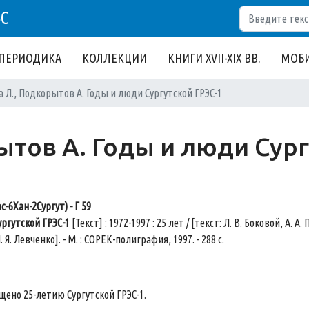
Поиск
БС
ПЕРИОДИКА
КОЛЛЕКЦИИ
КНИГИ XVII-XIX ВВ.
МОБИ
а Л., Подкорытов А. Годы и люди Сургутской ГРЭС-1
ытов А. Годы и люди Сур
с-6Хан-2Сургут) - Г 59
ргутской ГРЭС-1
[Текст] : 1972-1997 : 25 лет / [текст: Л. В. Боковой, А. А
. Я. Левченко]. - М. : СОРЕК-полиграфия, 1997. - 288 с.
ено 25-летию Сургутской ГРЭС-1.