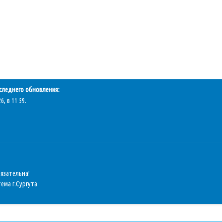
следнего обновления:
6, в 11 59.
бязательна!
ема г.Сургута