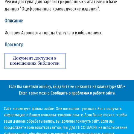
Режим доступа: для зарегистрированных читателей в базе
данных "Оцифрованные краеведческие издания".
Описание
История Аэропорта города Сургута в изображениях.
Просмотр
Если Вы заметили ошибку, выделите ее и нажмите на клавиатуре
Ctrl +
Enter
, также можно
Сообщить о проблемах в работе сайта
.
Сайт использует файлы cookie. Они позволяют узнавать Вас и получать
Дата последнего обновления:
информацию о Вашем пользовательском опыте. Если Вы не хотите, чтобы
07.08.2026, в 11 59.
ваши данные обрабатывались, вы должны покинуть сайт. Если Вы
продолжаете пользоваться сайтом, Вы ДАЕТЕ СОГЛАСИЕ на использование
файлов cookie, обработку и хранение Ваших персональных данных.