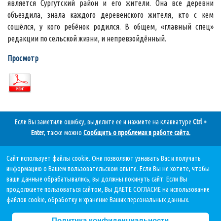
является Сургутский район и его жители. Она все деревни
объездила, знала каждого деревенского жителя, кто с кем
сошёлся, у кого ребёнок родился. В общем, «главный спец»
редакции по сельской жизни, и непревзойдённый.
Просмотр
Если Вы заметили ошибку, выделите ее и нажмите на клавиатуре
Ctrl +
Enter
, также можно
Сообщить о проблемах в работе сайта
.
Сайт использует файлы cookie. Они позволяют узнавать Вас и получать
Дата последнего обновления:
информацию о Вашем пользовательском опыте. Если Вы не хотите, чтобы
05.08.2026, в 11 11.
ваши данные обрабатывались, вы должны покинуть сайт. Если Вы
продолжаете пользоваться сайтом, Вы ДАЕТЕ СОГЛАСИЕ на использование
файлов cookie, обработку и хранение Ваших персональных данных.
Политика в отношении обработки персональных данных
При использовании материалов сайта ссылка на источник обязательна!
Политика конфиденциальности