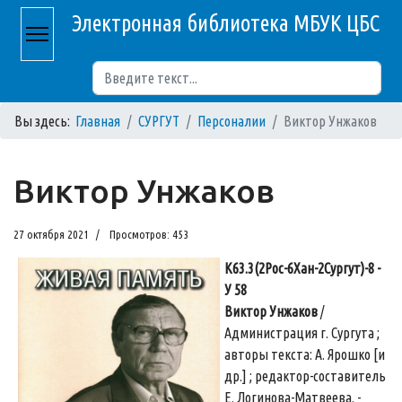
Электронная библиотека МБУК ЦБС
Поиск
Вы здесь:
Главная
СУРГУТ
Персоналии
Виктор Унжаков
Виктор Унжаков
27 октября 2021
Просмотров: 453
К63.3(2Рос-6Хан-2Сургут)-8 -
У 58
Виктор Унжаков
/
Администрация г. Сургута ;
авторы текста: А. Ярошко [и
др.] ; редактор-составитель
Е. Логинова-Матвеева. -