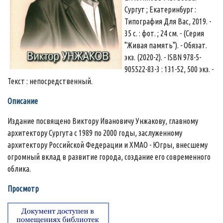
Сургут ; Екатеринбург :
Типография Для Вас, 2019. -
35 c. : фот. ; 24 см. - (Серия
"Живая память"). - Обязат.
экз. (2020-2). - ISBN 978-5-
905522-83-3 : 131-52, 500 экз. -
Текст : непосредственный.
Описание
Издание посвящено Виктору Ивановичу Унжакову, главному
архитектору Сургута с 1989 по 2000 годы, заслуженному
архитектору Российской Федерации и ХМАО - Югры, внесшему
огромный вклад в развитие города, создание его современного
облика.
Просмотр