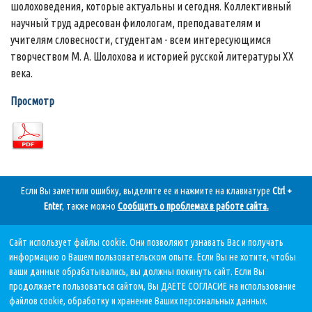
шолоховедения, которые актуальны и сегодня. Коллективный
научный труд адресован филологам, преподавателям и
учителям словесности, студентам - всем интересующимся
творчеством М. А. Шолохова и историей русской литературы ХХ
века.
Просмотр
Если Вы заметили ошибку, выделите ее и нажмите на клавиатуре
Ctrl +
Enter
, также можно
Сообщить о проблемах в работе сайта
.
Сайт использует файлы cookie. Они позволяют узнавать Вас и получать
Дата последнего обновления:
информацию о Вашем пользовательском опыте. Если Вы не хотите, чтобы
05.08.2026, в 11 11.
ваши данные обрабатывались, вы должны покинуть сайт. Если Вы
продолжаете пользоваться сайтом, Вы ДАЕТЕ СОГЛАСИЕ на использование
файлов cookie, обработку и хранение Ваших персональных данных.