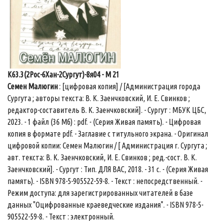
К63.3(2Рос-6Хан-2Сургут)-8я04 - М 21
Семен Малюгин
: [цифровая копия] / [Администрация города
Сургута ; авторы текста: В. К. Заенчковский, И. Е. Свинков ;
редактор-составитель В. К. Заенчковский]. - Сургут : МБУК ЦБС,
2023. - 1 файл (36 Мб) : pdf. - (Серия Живая память). - Цифровая
копия в формате pdf. - Заглавие с титульного экрана. - Оригинал
цифровой копии: Семен Малюгин / [ Администрация г. Сургута ;
авт. текста: В. К. Заенчковский, И. Е. Свинков ; ред.-сост. В. К.
Заенчковский]. - Сургут : Тип. ДЛЯ ВАС, 2018. - 31 c. - (Серия Живая
память). - ISBN 978-5-905522-59-8. - Текст : непосредственный. -
Режим доступа: для зарегистрированных читателей в базе
данных "Оцифрованные краеведческие издания". - ISBN 978-5-
905522-59-8. - Текст : электронный.