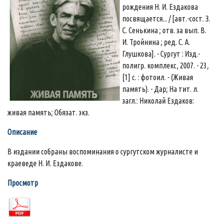
рождения Н. И. Ездакова
посвящается... / [авт.-сост. З.
С. Сенькина ; отв. за вып. В.
И. Тройнина ; ред. С. А.
Глушкова]. - Сургут : Изд.-
полигр. комплекс, 2007. - 23,
[1] с. : фотоил. - (Живая
память). - Дар; На тит. л.
загл.: Николай Ездаков:
живая память; Обязат. экз.
Описание
В издании собраны воспоминания о сургутском журналисте и
краеведе Н. И. Ездакове.
Просмотр