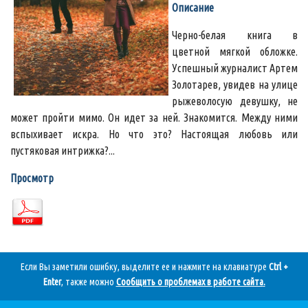
Описание
Черно-белая книга в
цветной мягкой обложке.
Успешный журналист Артем
Золотарев, увидев на улице
рыжеволосую девушку, не
может пройти мимо. Он идет за ней. Знакомится. Между ними
вспыхивает искра. Но что это? Настоящая любовь или
пустяковая интрижка?...
Просмотр
Если Вы заметили ошибку, выделите ее и нажмите на клавиатуре
Ctrl +
Enter
, также можно
Сообщить о проблемах в работе сайта
.