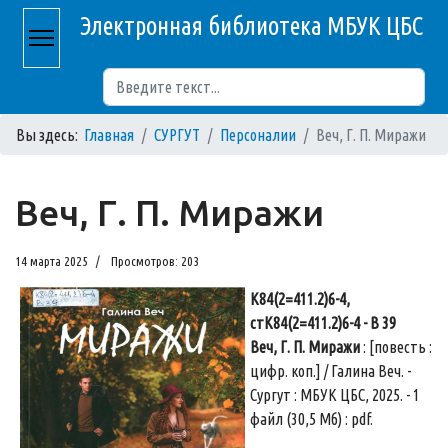
Электронная библиотека МБУК ЦБС
Поиск
Вы здесь:
Главная
СУРГУТ
Персоналии
Веч, Г. П. Миражи
Веч, Г. П. Миражи
14 марта 2025
Просмотров: 203
К84(2=411.2)6-4,
стК84(2=411.2)6-4 - В 39
Веч, Г. П. Миражи
: [повесть :
цифр. коп.] / Галина Веч. -
Сургут : МБУК ЦБС, 2025. - 1
файл (30,5 Мб) : pdf.