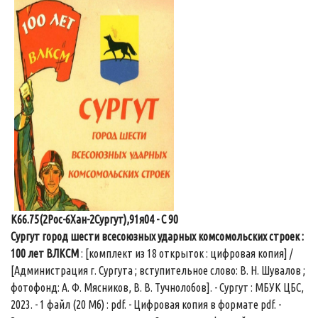
К66.75(2Рос-6Хан-2Сургут),91я04 - С 90
Сургут город шести всесоюзных ударных комсомольских строек :
100 лет ВЛКСМ
: [комплект из 18 открыток : цифровая копия] /
[Администрация г. Сургута ; вступительное слово: В. Н. Шувалов ;
фотофонд: А. Ф. Мясников, В. В. Тучнолобов]. - Сургут : МБУК ЦБС,
2023. - 1 файл (20 Мб) : pdf. - Цифровая копия в формате pdf. -