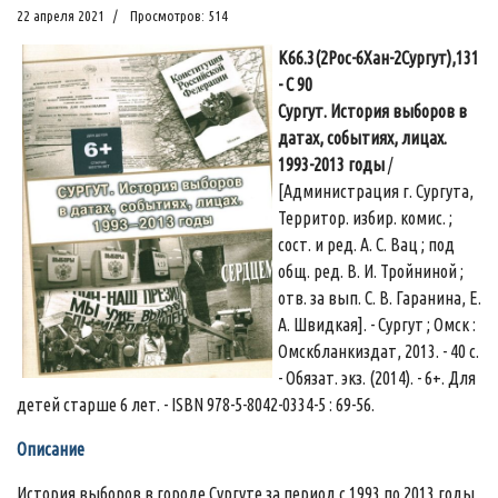
22 апреля 2021
Просмотров: 514
К66.3(2Рос-6Хан-2Сургут),131
- С 90
Сургут. История выборов в
датах, событиях, лицах.
1993-2013 годы
/
[Администрация г. Сургута,
Территор. избир. комис. ;
сост. и ред. А. С. Вац ; под
общ. ред. В. И. Тройниной ;
отв. за вып. С. В. Гаранина, Е.
А. Швидкая]. - Сургут ; Омск :
Омскбланкиздат, 2013. - 40 с.
- Обязат. экз. (2014). - 6+. Для
детей старше 6 лет. - ISBN 978-5-8042-0334-5 : 69-56.
Описание
История выборов в городе Сургуте за период с 1993 по 2013 годы.