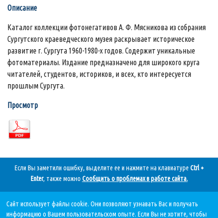
Описание
Каталог коллекции фотонегативов А. Ф. Мясникова из собрания
Сургутского краеведческого музея раскрывает историческое
развитие г. Сургута 1960-1980-х годов. Содержит уникальные
фотоматериалы. Издание предназначено для широкого круга
читателей, студентов, историков, и всех, кто интересуется
прошлым Сургута.
Просмотр
Если Вы заметили ошибку, выделите ее и нажмите на клавиатуре
Ctrl +
Enter
, также можно
Сообщить о проблемах в работе сайта
.
Сайт использует файлы cookie. Они позволяют узнавать Вас и получать
Дата последнего обновления:
информацию о Вашем пользовательском опыте. Если Вы не хотите, чтобы
10.08.2026, в 10 28.