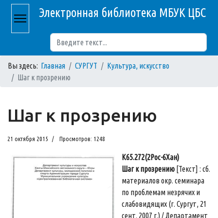
Электронная библиотека МБУК ЦБС
Поиск
Вы здесь:
Главная
СУРГУТ
Культура, искусство
Шаг к прозрению
Шаг к прозрению
21 октября 2015
Просмотров: 1248
К65.272(2Рос-6Хан)
Шаг к прозрению
[Текст] : сб.
материалов окр. семинара
по проблемам незрячих и
слабовидящих (г. Сургут, 21
сент. 2007 г.) / Департамент