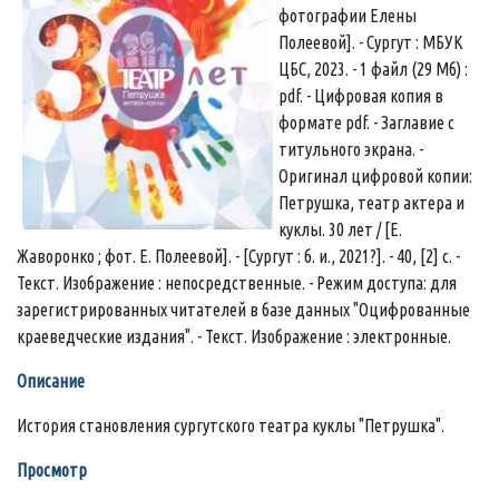
фотографии Елены
Полеевой]. - Сургут : МБУК
ЦБС, 2023. - 1 файл (29 Мб) :
pdf. - Цифровая копия в
формате pdf. - Заглавие с
титульного экрана. -
Оригинал цифровой копии:
Петрушка, театр актера и
куклы. 30 лет / [Е.
Жаворонко ; фот. Е. Полеевой]. - [Сургут : б. и., 2021?]. - 40, [2] с. -
Текст. Изображение : непосредственные. - Режим доступа: для
зарегистрированных читателей в базе данных "Оцифрованные
краеведческие издания". - Текст. Изображение : электронные.
Описание
История становления сургутского театра куклы "Петрушка".
Просмотр