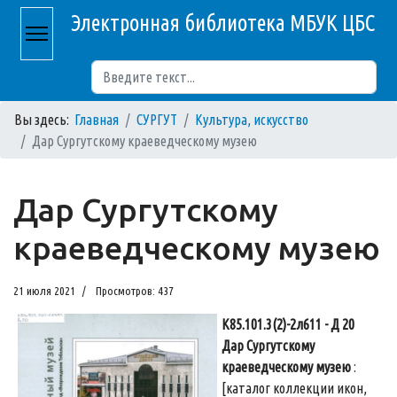
Электронная библиотека МБУК ЦБС
Поиск
Вы здесь:
Главная
СУРГУТ
Культура, искусство
Дар Сургутскому краеведческому музею
Дар Сургутскому
краеведческому музею
21 июля 2021
Просмотров: 437
К85.101.3(2)-2л611 - Д 20
Дар Сургутскому
краеведческому музею
:
[каталог коллекции икон,