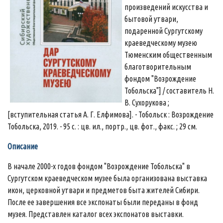
произведений искусства и
бытовой утвари,
подаренной Сургутскому
краеведческому музею
Тюменским общественным
благотворительным
фондом "Возрождение
Тобольска"] / составитель Н.
В. Сухорукова ;
[вступительная статья А. Г. Елфимова]. - Тобольск : Возрождение
Тобольска, 2019. - 95 с. : цв. ил., портр., цв. фот., факс. ; 29 см.
Описание
В начале 2000-х годов фондом "Возрождение Тобольска" в
Сургутском краеведческом музее была организована выставка
икон, церковной утвари и предметов быта жителей Сибири.
После ее завершения все экспонаты были переданы в фонд
музея. Представлен каталог всех экспонатов выставки.