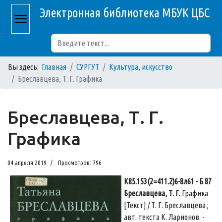
Электронная библиотека МБУК ЦБС
Поиск
Вы здесь:
Главная
СУРГУТ
Культура, искусство
Бреславцева, Т. Г. Графика
Бреславцева, Т. Г.
Графика
04 апреля 2019
Просмотров: 796
К85.153(2=411.2)6-8л61 - Б 87
Бреславцева, Т. Г.
Графика
[Текст] / Т. Г. Бреславцева ;
авт. текста К. Ларионов. -