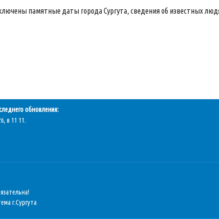
ключены памятные даты города Сургута, сведения об известных людях
следнего обновления:
6, в 11 11.
бязательна!
ема г.Сургута