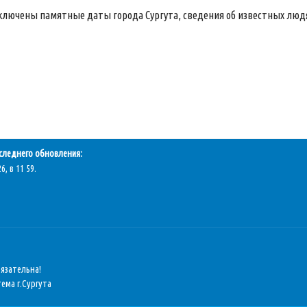
ключены памятные даты города Сургута, сведения об известных людях
следнего обновления:
6, в 11 59.
бязательна!
ема г.Сургута