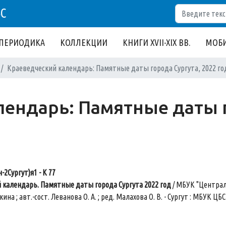
Поиск
БС
ПЕРИОДИКА
КОЛЛЕКЦИИ
КНИГИ XVII-XIX ВВ.
МОБИ
Краеведческий календарь: Памятные даты города Сургута, 2022 го
ендарь: Памятные даты г
-2Сургут)я1 - К 77
 календарь. Памятные даты города Сургута 2022 год
/ МБУК "Централиз
кина ; авт.-сост. Леванова О. А. ; ред. Малахова О. В. - Сургут : МБУК ЦБС, 