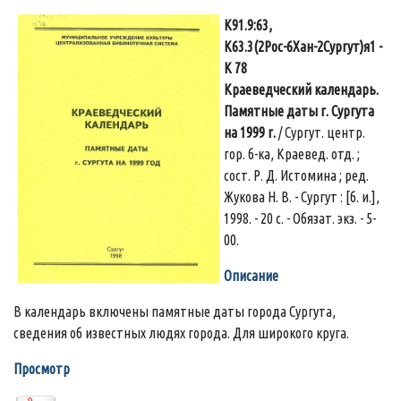
К91.9:63,
К63.3(2Рос-6Хан-2Сургут)я1 -
К 78
Краеведческий календарь.
Памятные даты г. Сургута
на 1999 г.
/ Сургут. центр.
гор. б-ка, Краевед. отд. ;
сост. Р. Д. Истомина ; ред.
Жукова Н. В. - Сургут : [б. и.],
1998. - 20 с. - Обязат. экз. - 5-
00.
Описание
В календарь включены памятные даты города Сургута,
сведения об известных людях города. Для широкого круга.
Просмотр