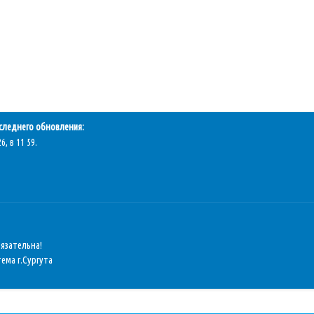
следнего обновления:
6, в 11 59.
бязательна!
ема г.Сургута