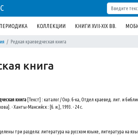
Поиск
БС
ПЕРИОДИКА
КОЛЛЕКЦИИ
КНИГИ XVII-XIX ВВ.
МОБИ
ия
Редкая краеведческая книга
кая книга
дческая книга
[Текст] : каталог / Окр. б-ка, Отдел краевед. лит. и библиог
ова]. - Ханты-Мансийск : [б. и.], 1993. - 24 с.
елены три раздела: литература на русском языке, литература на язы