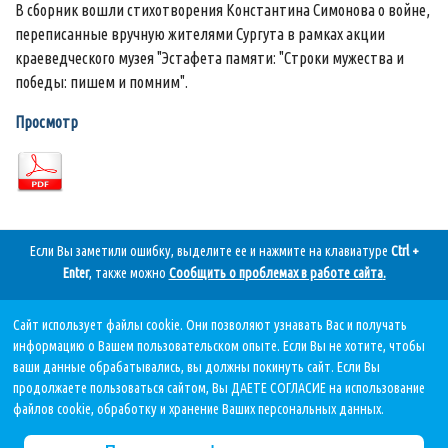
В сборник вошли стихотворения Константина Симонова о войне,
переписанные вручную жителями Сургута в рамках акции
краеведческого музея "Эстафета памяти: "Строки мужества и
победы: пишем и помним".
Просмотр
Если Вы заметили ошибку, выделите ее и нажмите на клавиатуре
Ctrl +
Enter
, также можно
Сообщить о проблемах в работе сайта
.
Сайт использует файлы cookie. Они позволяют узнавать Вас и получать
Дата последнего обновления:
информацию о Вашем пользовательском опыте. Если Вы не хотите, чтобы
07.08.2026, в 11 59.
ваши данные обрабатывались, вы должны покинуть сайт. Если Вы
продолжаете пользоваться сайтом, Вы ДАЕТЕ СОГЛАСИЕ на использование
файлов cookie, обработку и хранение Ваших персональных данных.
Политика в отношении обработки персональных данных