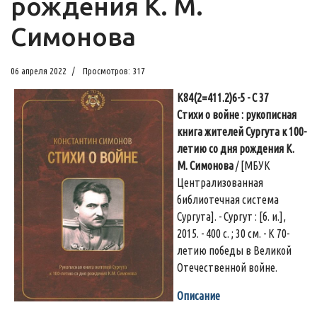
рождения К. М.
Симонова
06 апреля 2022
Просмотров: 317
К84(2=411.2)6-5 - С 37
Стихи о войне : рукописная
книга жителей Сургута к 100-
летию со дня рождения К.
М. Симонова
/ [МБУК
Централизованная
библиотечная система
Сургута]. - Сургут : [б. и.],
2015. - 400 с. ; 30 см. - К 70-
летию победы в Великой
Отечественной войне.
Описание