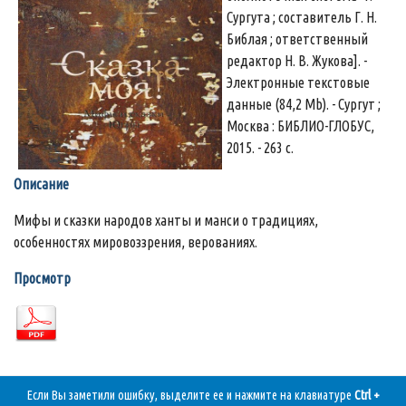
Сургута ; составитель Г. Н.
Библая ; ответственный
редактор Н. В. Жукова]. -
Электронные текстовые
данные (84,2 Mb). - Сургут ;
Москва : БИБЛИО-ГЛОБУС,
2015. - 263 с.
Описание
Мифы и сказки народов ханты и манси о традициях,
особенностях мировоззрения, верованиях.
Просмотр
Если Вы заметили ошибку, выделите ее и нажмите на клавиатуре
Ctrl +