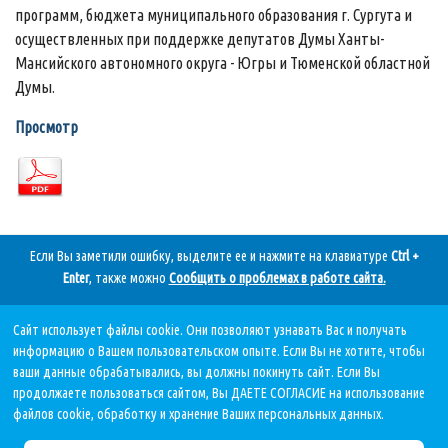
программ, бюджета муниципального образования г. Сургута и
осуществленных при поддержке депутатов Думы Ханты-
Мансийского автономного округа - Югры и Тюменской областной
Думы.
Просмотр
Если Вы заметили ошибку, выделите ее и нажмите на клавиатуре
Ctrl +
Enter
, также можно
Сообщить о проблемах в работе сайта
.
Сайт использует файлы cookie. Они позволяют узнавать Вас и получать
Дата последнего обновления:
информацию о Вашем пользовательском опыте. Если Вы не хотите, чтобы
05.08.2026, в 11 11.
ваши данные обрабатывались, вы должны покинуть сайт. Если Вы
продолжаете пользоваться сайтом, Вы ДАЕТЕ СОГЛАСИЕ на использование
файлов cookie, обработку и хранение Ваших персональных данных.
Политика в отношении обработки персональных данных