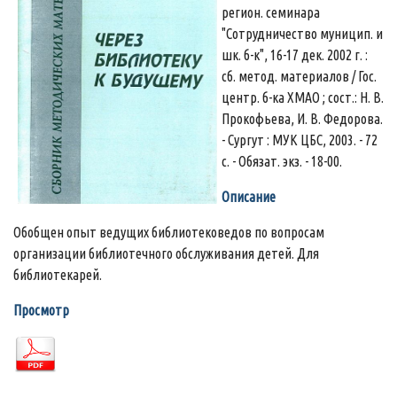
регион. семинара
"Сотрудничество муницип. и
шк. б-к", 16-17 дек. 2002 г. :
сб. метод. материалов / Гос.
центр. б-ка ХМАО ; сост.: Н. В.
Прокофьева, И. В. Федорова.
- Сургут : МУК ЦБС, 2003. - 72
с. - Обязат. экз. - 18-00.
Описание
Обобщен опыт ведущих библиотековедов по вопросам
организации библиотечного обслуживания детей. Для
библиотекарей.
Просмотр