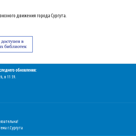
оюзного движения города Сургута.
следнего обновления:
6, в 11 59.
бязательна!
ема г.Сургута