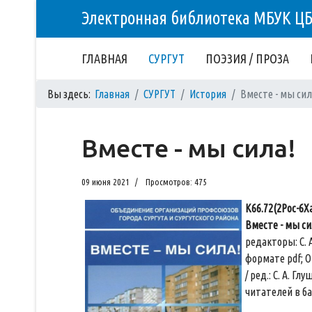
Электронная библиотека МБУК Ц
ГЛАВНАЯ
СУРГУТ
ПОЭЗИЯ / ПРОЗА
Вы здесь:
Главная
СУРГУТ
История
Вместе - мы сил
Вместе - мы сила!
09 июня 2021
Просмотров: 475
К66.72(2Рос-6Ха
Вместе - мы с
редакторы: С. А
формате pdf; О
/ ред.: С. А. Г
читателей в ба