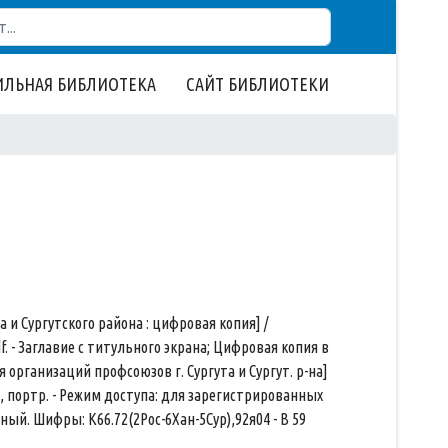
ЛЬНАЯ БИБЛИОТЕКА
САЙТ БИБЛИОТЕКИ
 и Сургутского района : цифровая копия] /
 pdf. - Заглавие с титульного экрана; Цифровая копия в
 организаций профсоюзов г. Сургута и Сургут. р-на]
. фот., портр. - Режим доступа: для зарегистрированных
ый. Шифры: К66.72(2Рос-6Хан-5Сур),92я04 - В 59