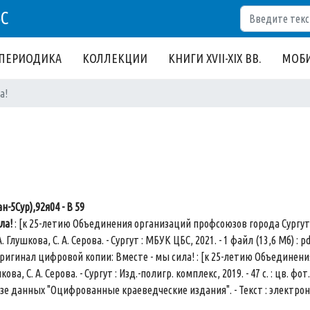
Поиск
БС
ПЕРИОДИКА
КОЛЛЕКЦИИ
КНИГИ XVII-XIX ВВ.
МОБИ
а!
н-5Сур),92я04 - В 59
ила!
: [к 25-летию Объединения организаций профсоюзов города Сургута
. Глушкова, С. А. Серова. - Сургут : МБУК ЦБС, 2021. - 1 файл (13,6 Мб) :
ригинал цифровой копии: Вместе - мы сила! : [к 25-летию Объединения
лушкова, С. А. Серова. - Сургут : Изд.-полигр. комплекс, 2019. - 47 с. : цв
зе данных "Оцифрованные краеведческие издания". - Текст : электронн