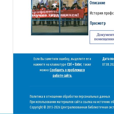
Описание
История профс
Просмотр
Если Вы заметили ошибку, выделите ее и
Дата по
нажмите на клавиатуре
Ctrl + Enter
, также
07.08.202
можно
Сообщить о проблемах в
работе сайта
.
Политика в отношении обработки персональных данных
При использовании материалов сайта ссылка на источник о
Copyright © 2015-2026 Централизованная библиотечная сист