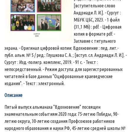
[вступительное слово
Андриади Л. И.]. - Сургут :
МБУК ЦБС, 2023. - 1 файл
(31,1 Мб) : pdf. - Цифровая
копия в формате pdf. -
Заглавие с титульного
экрана. - Оригинал цифровой копии: Вдохновение : пед. лит.-
публ. альм. № 5 / ред.: Глушкова С. А. ; [вступ. сл. Андриади Л. И.]. -
Сургут : Изд.-полигр. комплекс, 2019. - 91 с. - Текст :
непосредственный. - Режим доступа: для зарегистрированных
читателей в базе данных "Оцифрованные краеведческие
издания". - Текст : электронный.
Описание
Пятый выпуск альманаха "Вдохновение" посвящен
знаменательным событиям 2020 года: 75-летию Победы, 90-
летию округа, 30-летию создания Профсоюзов работников
народного образования и науки РФ, 45-летию средней школы №