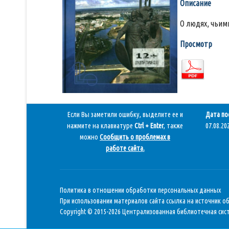
Описание
О людях, чьим
Просмотр
Если Вы заметили ошибку, выделите ее и
Дата по
нажмите на клавиатуре
Ctrl + Enter
, также
07.08.202
можно
Сообщить о проблемах в
работе сайта
.
Политика в отношении обработки персональных данных
При использовании материалов сайта ссылка на источник о
Copyright © 2015-2026 Централизованная библиотечная сист