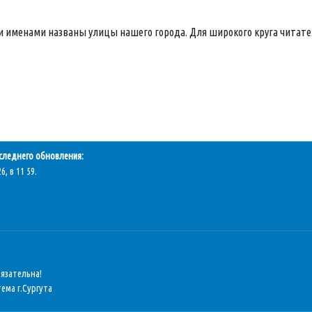
и именами названы улицы нашего города. Для широкого круга читате
следнего обновления:
6, в 11 59.
бязательна!
ема г.Сургута