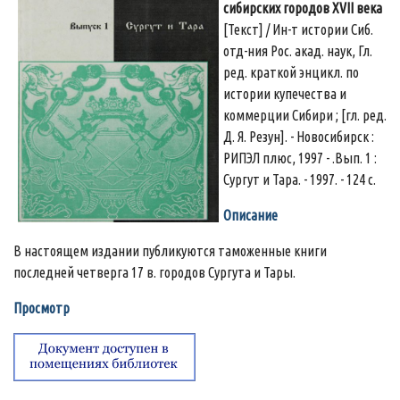
сибирских городов XVII века
[Текст] / Ин-т истории Сиб.
отд-ния Рос. акад. наук, Гл.
ред. краткой энцикл. по
истории купечества и
коммерции Сибири ; [гл. ред.
Д. Я. Резун]. - Новосибирск :
РИПЭЛ плюс, 1997 - .Вып. 1 :
Сургут и Тара. - 1997. - 124 с.
Описание
В настоящем издании публикуются таможенные книги
последней четверга 17 в. городов Сургута и Тары.
Просмотр