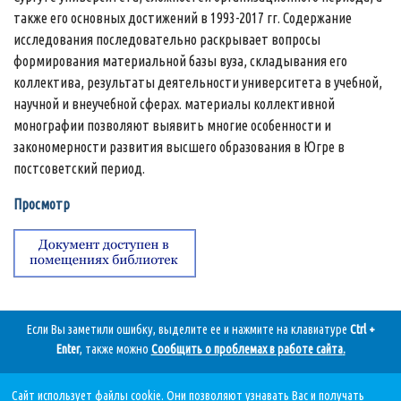
также его основных достижений в 1993-2017 гг. Содержание
исследования последовательно раскрывает вопросы
формирования материальной базы вуза, складывания его
коллектива, результаты деятельности университета в учебной,
научной и внеучебной сферах. материалы коллективной
монографии позволяют выявить многие особенности и
закономерности развития высшего образования в Югре в
постсоветский период.
Просмотр
Если Вы заметили ошибку, выделите ее и нажмите на клавиатуре
Ctrl +
Enter
, также можно
Сообщить о проблемах в работе сайта
.
Сайт использует файлы cookie. Они позволяют узнавать Вас и получать
Дата последнего обновления: