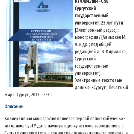
К74.484.7я04 - С 90
Сургутский
государственный
университет: 25 лет пути
[Электронный ресурс] :
монография / [Авимская М.
А. и др. ; под общей
редакцией Д. В. Кирилюка ;
Сургутский
государственный
университет]. -
Электронные текстовые
данные. - Сургут : Печатный
мир г. Сургут, 2017. - 253 с.
Описание
Коллективная монография является первой попыткой ученых-
историков СурГУ дать научную оценку истоков зарождения в г.
Сургуте университета, сложностей организационного периода, а